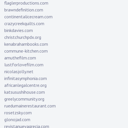
flaglerproductions.com
brawndefinition.com
continentalicecream.com
crazycreekquilts.com
binkdavies.com
christchurchpdx.org
kenabrahambooks.com
commune-kitchen.com
amuthefilm.com
lustforlovefilm.com
nicolasjolly.net
infinitasymphonia.com
africanlegalcentre.org
katsusushihouse.com
greelycommunity.org
ruedumainerestaurant.com
rosetzsky.com
glonojad.com
revistanuevagrecia.com