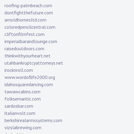
roofing-palmbeach.com
dontfightthefuture.com
arnoldhomesltd.com
coloredpencilcentral.com
cliftonfilmfest.com
imperialbarandlounge.com
raisedoutdoors.com
thinkwithyourheart.net
utahbankruptcyattorneys.net
irocknroll.com
www.wordoflife2000.org
idahosquaredancing.com
tawawcabins.com
folksemantic.com
sardosbar.com
italianvolt.com
berkshirealarmssystems.com
vizslabrewing.com