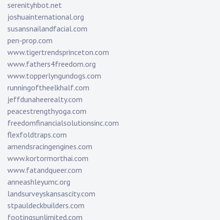
serenityhbot.net
joshuainternational.org
susansnailandfacial.com
pen-prop.com
www.tigertrendsprinceton.com
www.fathers4freedom.org
www.topperlyngundogs.com
runningoftheelkhalf.com
jeffdunaheerealty.com
peacestrengthyoga.com
freedomfinancialsolutionsinc.com
flexfoldtraps.com
amendsracingengines.com
www.kortormorthai.com
www.fatandqueer.com
anneashleyumc.org
landsurveyskansascity.com
stpauldeckbuilders.com
footingsunlimited.com