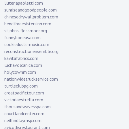
liuteriapaoletti.com
sunriseandgoodpeople.com
chinesedrywallproblem.com
bendthreesistersinn.com
stjohns-flossmoor.org
funnyboneusa.com
cookiedustermusic.com
reconstructionensemble.org
kavitafabrics.com
luchavolcanica.com
holycownm.com
nationwidetruckservice.com
turtleclubpg.com
greatpacifictour.com
victoriaestrella.com
thousandwavesspa.com
courtlandcenter.com
neilfindlaymsp.com
avicollisrestaurant.com