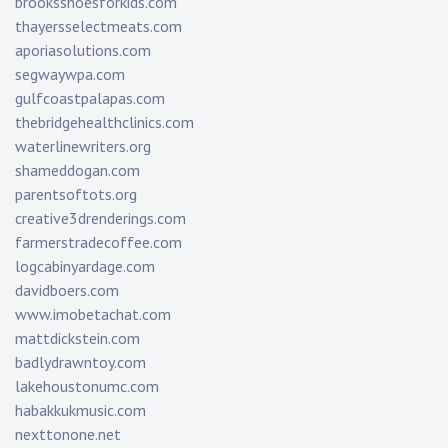
brooksshoesforkids.com
thayersselectmeats.com
aporiasolutions.com
segwaywpa.com
gulfcoastpalapas.com
thebridgehealthclinics.com
waterlinewriters.org
shameddogan.com
parentsoftots.org
creative3drenderings.com
farmerstradecoffee.com
logcabinyardage.com
davidboers.com
www.imobetachat.com
mattdickstein.com
badlydrawntoy.com
lakehoustonumc.com
habakkukmusic.com
nexttonone.net