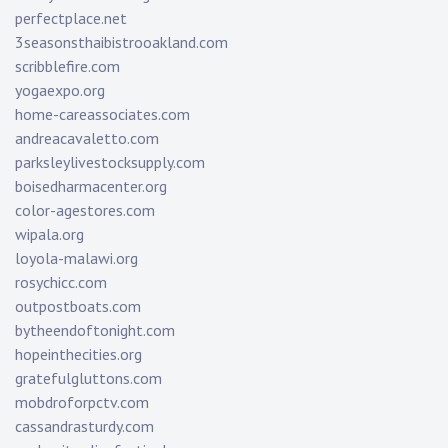
perfectplace.net
3seasonsthaibistrooakland.com
scribblefire.com
yogaexpo.org
home-careassociates.com
andreacavaletto.com
parksleylivestocksupply.com
boisedharmacenter.org
color-agestores.com
wipala.org
loyola-malawi.org
rosychicc.com
outpostboats.com
bytheendoftonight.com
hopeinthecities.org
gratefulgluttons.com
mobdroforpctv.com
cassandrasturdy.com