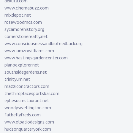
dekuta.com
www.cinemabuzz.com
mixdepot.net
rosewoodmcs.com
sycamorehistory.org
cornerstonerealty.net
www.consciousnessandbiofeedback.org
www.iamzowilliams.com
www.hastingsgardencenter.com
pianoexplorer.net
southsidegardens.net
trinityum.net
mazzicontractors.com
thethirdplacesportsbar.com
ephesusrestaurant.net
woodyswellington.com
fatbellyfreds.com
www.elpatiodesigns.com
hudsonquarteryork.com